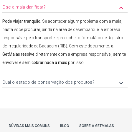
E se a mala danificar?
keyboard_arrow_down
Pode viajar tranquilo.
Se acontecer algum problema com a mala,
basta você procurar, ainda na área de desembarque, a empresa
responsável pelo transporte e preencher o formulário de Registro
de Irregularidade de Bagagem (RIB). Com este documento,
a
GetMalas resolve
diretamente com a empresa responsável,
sem te
envolver e sem cobrar nada a mais
por isso.
Qual o estado de conservação dos produtos?
keyboard_arrow_down
DÚVIDAS MAIS COMUNS
BLOG
SOBRE A GETMALAS