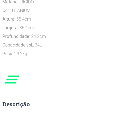
Material:
RÍGIDO
Cor:
TITANIUM
Altura:
55.4cm
Largura:
36.4cm
Profundidade:
24.2cm
Capacidade vol.:
34L
Peso:
29.2kg
clear_all
Descrição