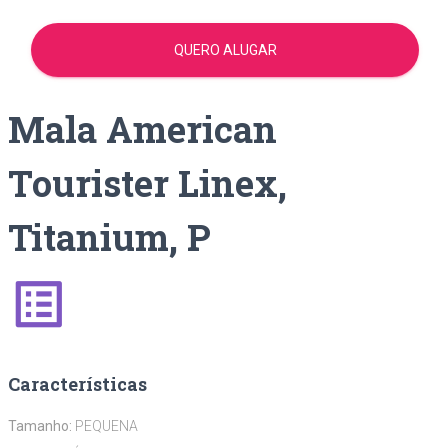
QUERO ALUGAR
Mala American
Tourister Linex,
Titanium, P
list_alt
Características
Tamanho:
PEQUENA